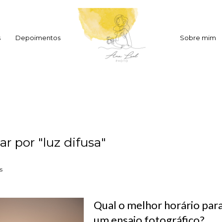
s
Depoimentos
Sobre mim
ar por
"luz difusa"
s
Qual o melhor horário para
um ensaio fotográfico?