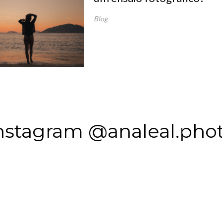
Blog
nstagram @analeal.pho