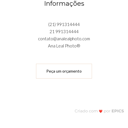
Informações
(21) 991314444
21 991314444
contato@analealphoto.com
Ana Leal Photo®
Peça um orçamento