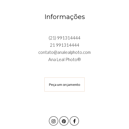
Informações
(21) 991314444
21 991314444
contato@analealphoto.com
Ana Leal Photo®
Peça um orçamento